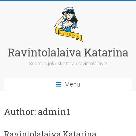
Skip
to
content
Ravintolalaiva Katarina
Suomen jokiuskottavin ravintolalaiva!
Menu
Author:
admin1
Ravintolalaiva Katarina